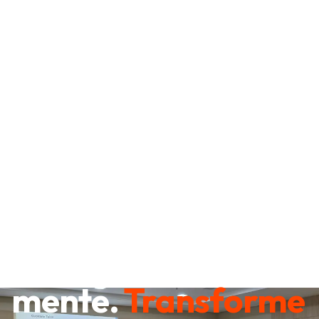
Destrave sua
mente.
Transforme