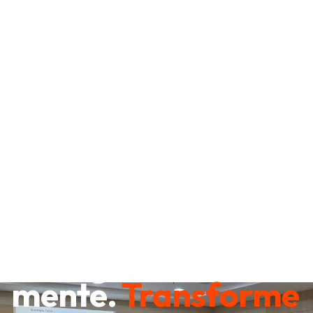
Destrave sua
mente.
Transforme