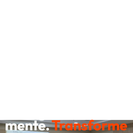
Destrave sua
mente.
Transforme