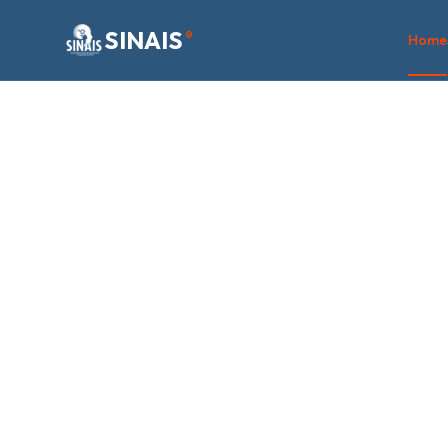
SINAIS
®
Home