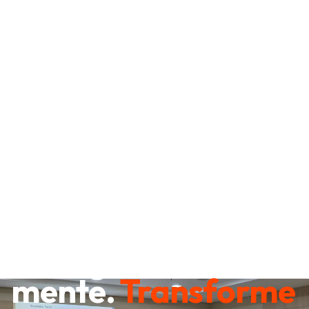
Destrave sua
mente.
Transforme