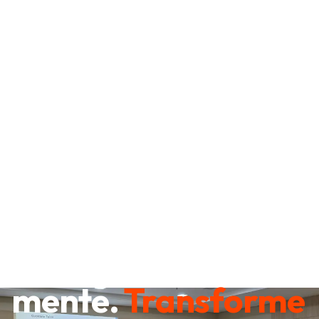
Destrave sua
mente.
Transforme