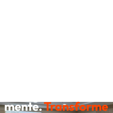
Destrave sua
mente.
Transforme