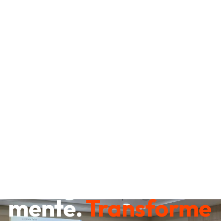
Destrave sua
mente.
Transforme