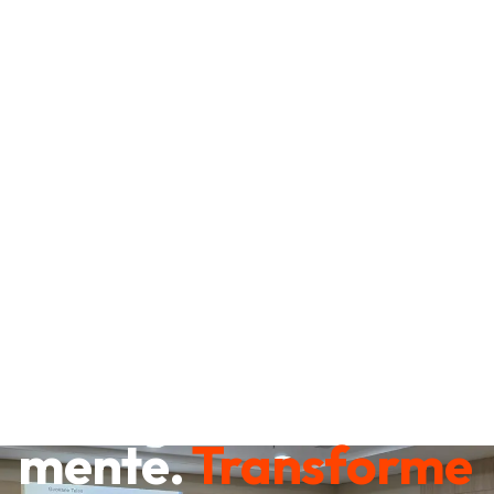
Destrave sua
mente.
Transforme