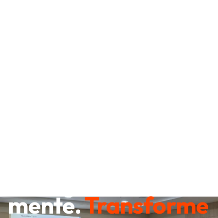
Destrave sua
mente.
Transforme