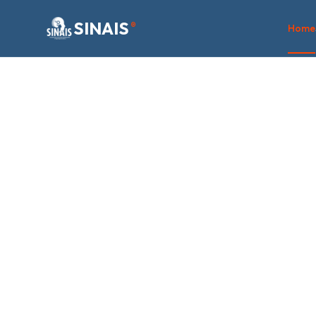
SINAIS
®
Home