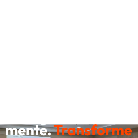
Destrave sua
mente.
Transforme