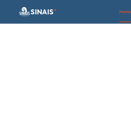
SINAIS
®
Home