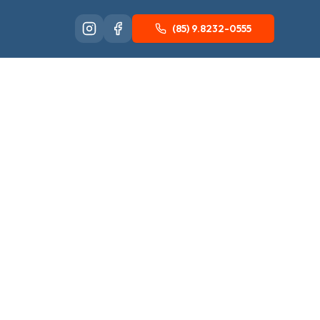
(85) 9.8232-0555