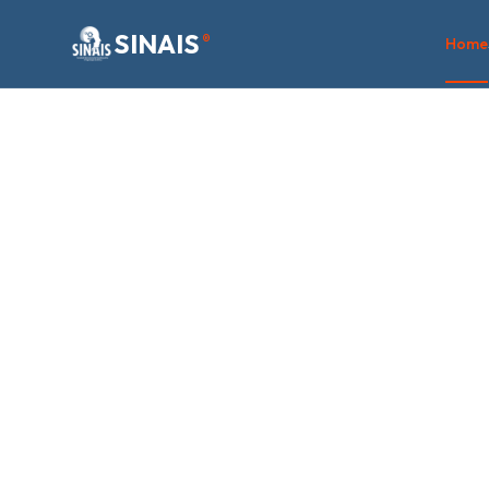
SINAIS
®
Home