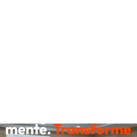
Destrave sua
mente.
Transforme