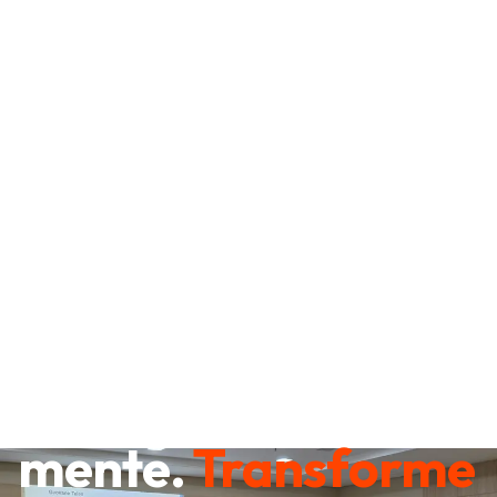
Destrave sua
mente.
Transforme