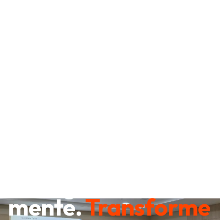
Destrave sua
mente.
Transforme