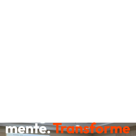
Destrave sua
mente.
Transforme