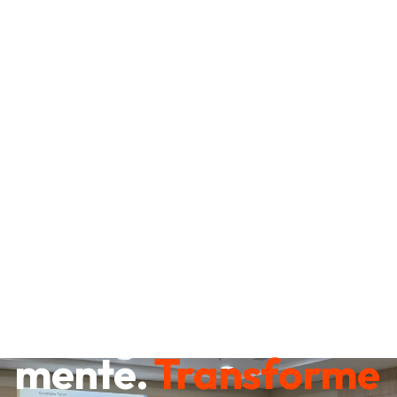
Destrave sua
mente.
Transforme