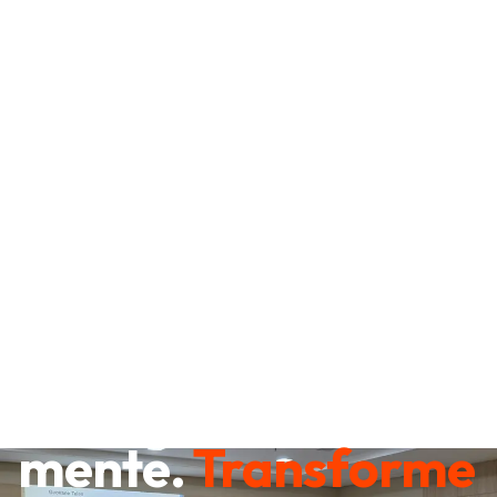
Destrave sua
mente.
Transforme