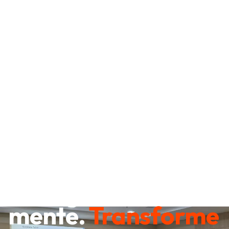
Destrave sua
mente.
Transforme