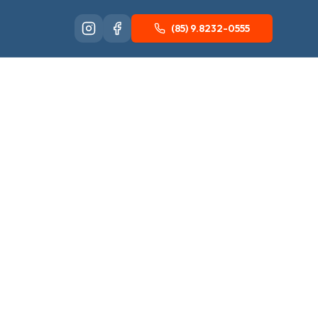
(85) 9.8232-0555