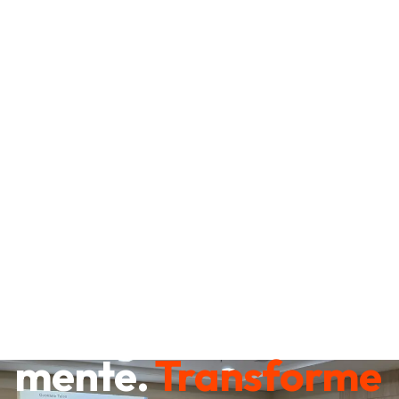
Destrave sua
mente.
Transforme