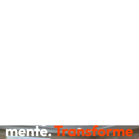
Destrave sua
mente.
Transforme