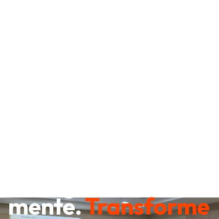
Destrave sua
mente.
Transforme