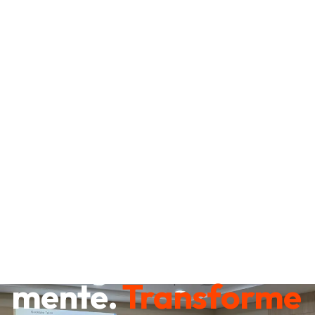
Destrave sua
mente.
Transforme