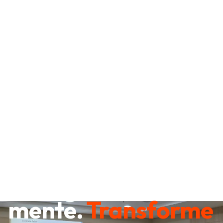
Destrave sua
mente.
Transforme