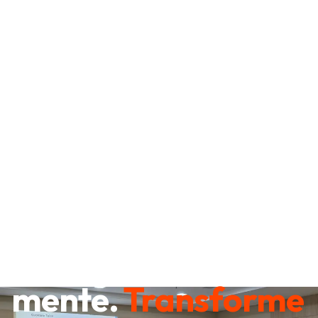
Destrave sua
mente.
Transforme