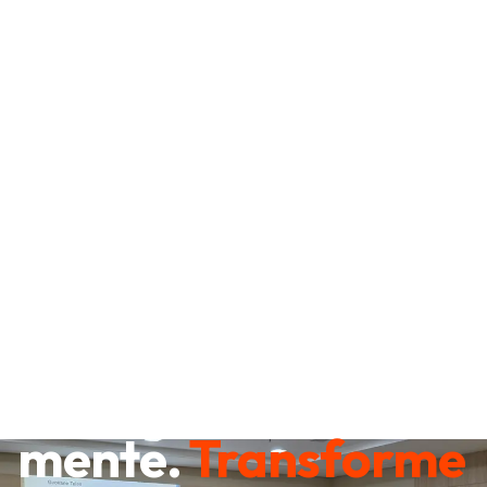
Destrave sua
mente.
Transforme