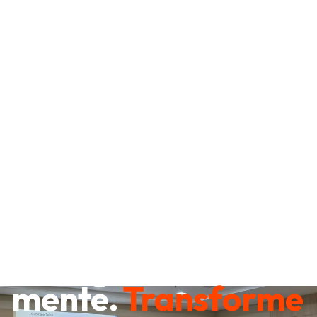
Destrave sua
mente.
Transforme