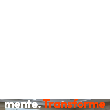
Destrave sua
mente.
Transforme