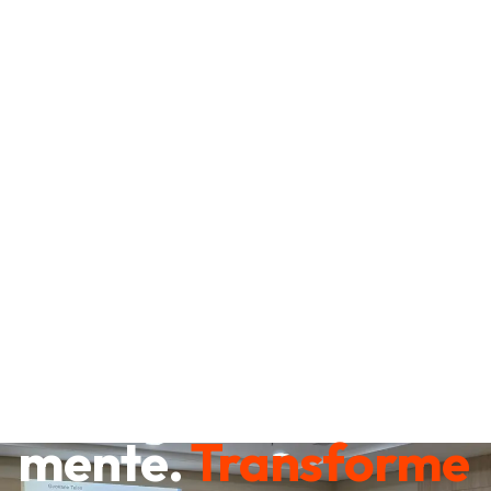
Destrave sua
mente.
Transforme