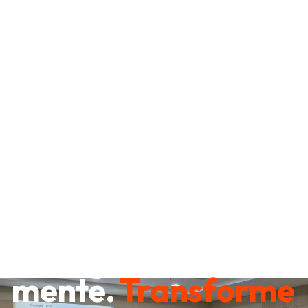
Destrave sua
mente.
Transforme