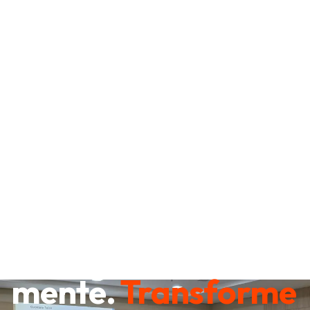
Destrave sua
mente.
Transforme