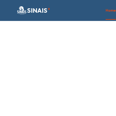
SINAIS
®
Home