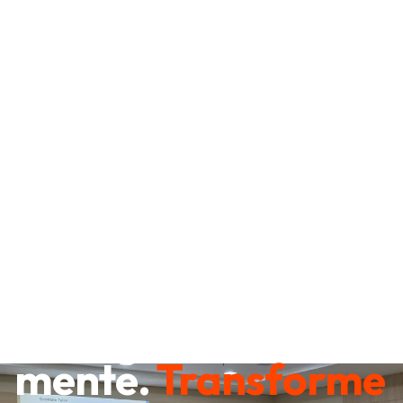
Destrave sua
mente.
Transforme