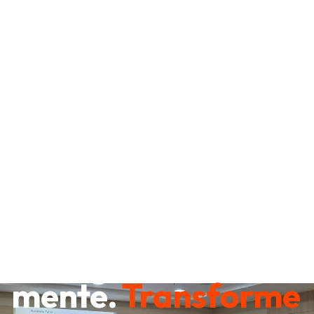
Destrave sua
mente.
Transforme