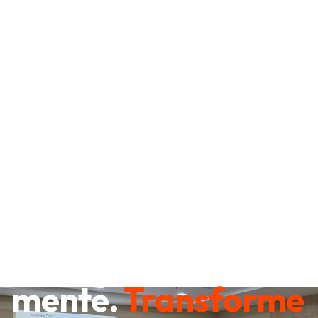
Destrave sua
mente.
Transforme