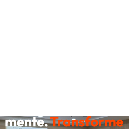
Destrave sua
mente.
Transforme