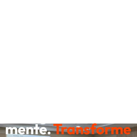
Destrave sua
mente.
Transforme